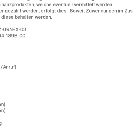
nanzprodukten, welche eventuell vermittelt werden.
ger gezahlt werden, erfolgt dies . Soweit Zuwendungen im Z
n diese behalten werden.
Z-09NEX-03
64-189B-00
€/Anruf)
en)
en)
g