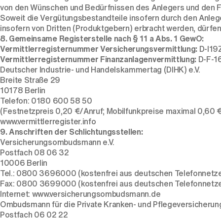
von den Wünschen und Bedürfnissen des Anlegers und den Fi
Soweit die Vergütungsbestandteile insofern durch den Anle
insofern von Dritten (Produktgebern) erbracht werden, dürfe
8. Gemeinsame Registerstelle nach § 11 a Abs. 1 GewO:
Vermittlerregisternummer Versicherungsvermittlung:
D-I19
Vermittlerregisternummer Finanzanlagenvermittlung:
D-F-1
Deutscher Industrie- und Handelskammertag (DIHK) e.V.
Breite Straße 29
10178 Berlin
Telefon: 0180 600 58 50
(Festnetzpreis 0,20 €/Anruf; Mobilfunkpreise maximal 0,60 
www.vermittlerregister.info
9. Anschriften der Schlichtungsstellen:
Versicherungsombudsmann e.V.
Postfach 08 06 32
10006 Berlin
Tel.: 0800 3696000 (kostenfrei aus deutschen Telefonnetz
Fax: 0800 3699000 (kostenfrei aus deutschen Telefonnetz
Internet: www.versicherungsombudsmann.de
Ombudsmann für die Private Kranken- und Pflegeversicherun
Postfach 06 02 22