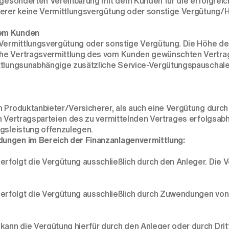
er gesonderten Vereinbarung mit dem Kunden für die erfolgr
herer keine Vermittlungsvergütung oder sonstige Vergütung/H
dem Kunden
 Vermittlungsvergütung oder sonstige Vergütung. Die Höhe der
he Vertragsvermittlung des vom Kunden gewünschten Vertrage
ttlungsunabhängige zusätzliche Service-Vergütungspauschale s
em Produktanbieter/Versicherer, als auch eine Vergütung dur
 Vertragsparteien des zu vermittelnden Vertrages erfolgsabhän
ngsleistung offenzulegen.
dungen im Bereich der Finanzanlagenvermittlung:
folgt die Vergütung ausschließlich durch den Anleger. Die Ve
rfolgt die Vergütung ausschließlich durch Zuwendungen von 
nn die Vergütung hierfür durch den Anleger oder durch Dritt